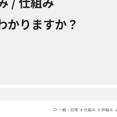
#
#
一般・日常
仕組み
枠組み
label
e