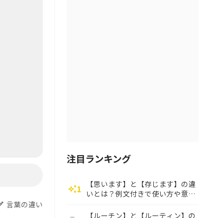
注目ランキング
【思います】と【存じます】の違
1
auto_awesome
いとは？例文付きで使い方や意味
をわかりやすく解説
言葉の違い
dit
【ルーチン】と【ルーティン】の