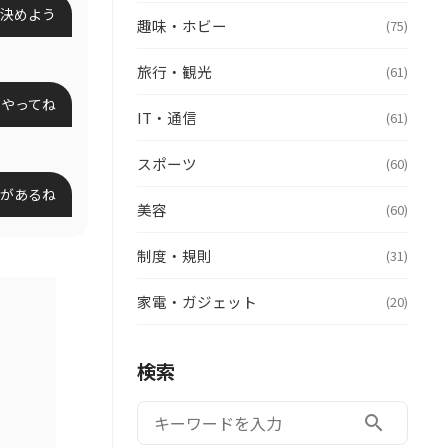
決めよう
趣味・ホビー
(75)
旅行・観光
(61)
でやってね
IT・通信
(61)
スポーツ
(60)
があるね
美容
(60)
制度・規則
(31)
家電・ガジェット
(20)
検索
検索:
search