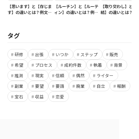
【思います】と【存じま
【ルーチン】と【ルーテ
【取り交わし】と【
す】の違いとは？例文付
ィン】の違いとは？例文
結】の違いとは？例
きで使い方や意味をわか
付きで使い方や意味をわ
きで使い方や意味を
りやすく解説
かりやすく解説
りやすく解説
タグ
研修
出張
いつか
ステップ
販売
希望
プロセス
成約件数
執着
背景
推測
現実
信頼
偶然
ライター
副業
要望
要請
廃業
自立
報酬
宝石
収益
恋愛