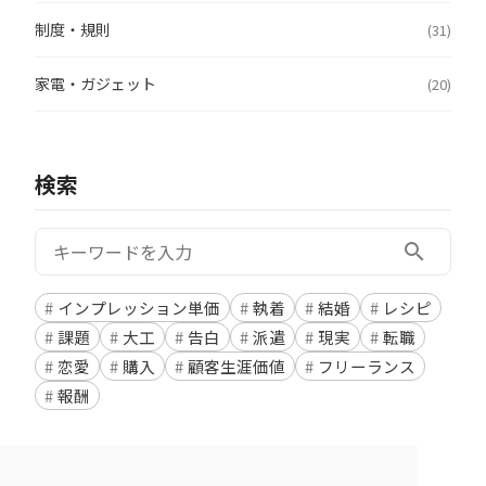
制度・規則
(31)
家電・ガジェット
(20)
検索
検索:
search
インプレッション単価
執着
結婚
レシピ
課題
大工
告白
派遣
現実
転職
恋愛
購入
顧客生涯価値
フリーランス
報酬