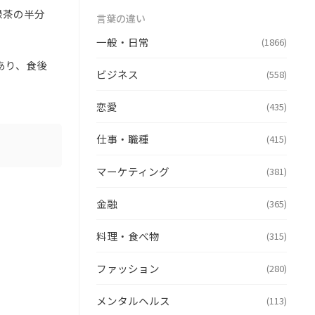
緑茶の半分
言葉の違い
一般・日常
(1866)
あり、食後
ビジネス
(558)
恋愛
(435)
仕事・職種
(415)
マーケティング
(381)
金融
(365)
料理・食べ物
(315)
ファッション
(280)
メンタルヘルス
(113)