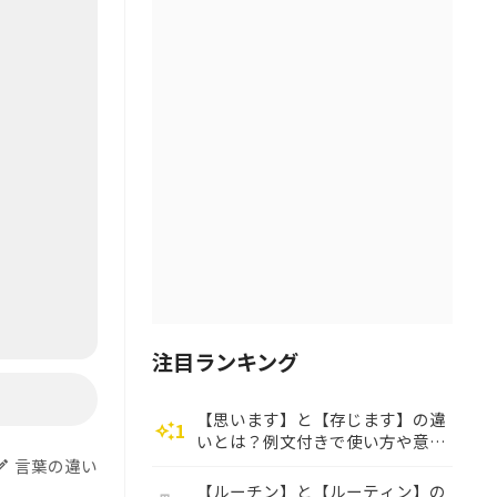
注目ランキング
【思います】と【存じます】の違
1
auto_awesome
いとは？例文付きで使い方や意味
をわかりやすく解説
言葉の違い
dit
【ルーチン】と【ルーティン】の