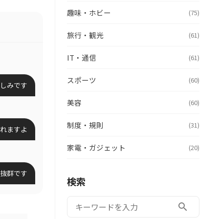
趣味・ホビー
(75)
旅行・観光
(61)
IT・通信
(61)
スポーツ
(60)
楽しみです
美容
(60)
制度・規則
(31)
作れますよ
家電・ガジェット
(20)
抜群です
検索
検索:
search