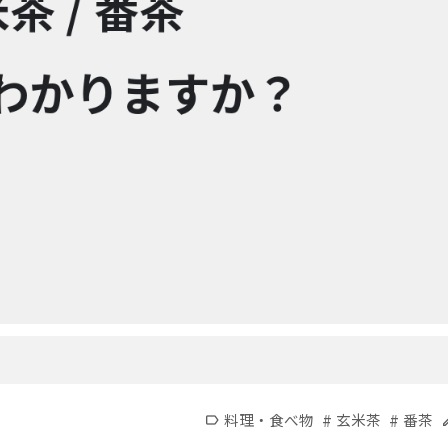
#
#
料理・食べ物
玄米茶
番茶
label
e