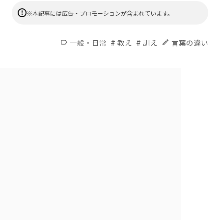
※本記事には広告・プロモーションが含まれています。
#
#
一般・日常
教え
訓え
言葉の違い
label
edit