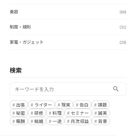
美容
(60)
制度・規則
(31)
家電・ガジェット
(20)
検索
検索:
search
出張
ライター
現実
告白
課題
秘密
研修
料理
セミナー
誠実
報酬
結婚
一途
月次収益
背景