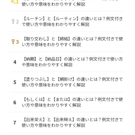
1
auto_awesome
使い方や意味をわかりやすく解説
【ルーチン】と【ルーティン】の違いとは？例文付き
2
military_tech
で使い方や意味をわかりやすく解説
【取り交わし】と【締結】の違いとは？例文付きで使
3
military_tech
い方や意味をわかりやすく解説
【納期】と【納品日】の違いとは？例文付きで使い方
4
や意味をわかりやすく解説
【塗りつぶし】と【網掛け】の違いとは？例文付きで
5
使い方や意味をわかりやすく解説
【もしくは】と【または】の違いとは？例文付きで使
6
い方や意味をわかりやすく解説
【出来栄え】と【出来映え】の違いとは？例文付きで
7
使い方や意味をわかりやすく解説