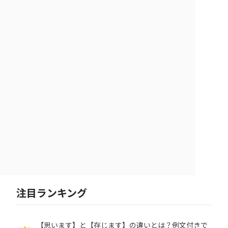
注目ランキング
【思います】と【存じます】の違いとは？例文付きで