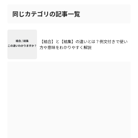
同じカテゴリの記事一覧
【結合】と【結集】の違いとは？例文付きで使い
方や意味をわかりやすく解説