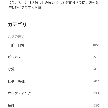
【ご足労】と【お越し】の違いとは？例文付きで使い方や意
味をわかりやすく解説
カテゴリ
言葉の違い
一般・日常
(1866)
ビジネス
(558)
恋愛
(435)
仕事・職種
(415)
マーケティング
(381)
金融
(365)