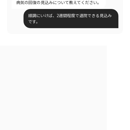
病気の回復の見込みについて教えてください。
順調にいけば、2週間程度で退院できる見込み
です。