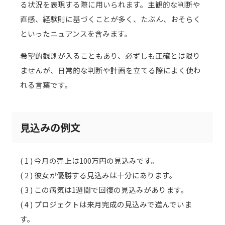
る状況を表現する際に用いられます。主観的な判断や
直感、経験則に基づくことが多く、たぶん、おそらく
といったニュアンスを含みます。
希望的観測が入ることもあり、必ずしも正確とは限り
ませんが、日常的な判断や計画を立てる際によく使わ
れる言葉です。
見込みの例文
( 1 ) 今月の売上は100万円の見込みです。
( 2 ) 彼女が優勝する見込みは十分にあります。
( 3 ) この病気は1週間で回復の見込みがあります。
( 4 ) プロジェクトは来月完成の見込みで進んでいま
す。