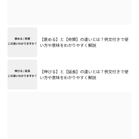
【褒める】と【称賛】の違いとは？例文付きで使
い方や意味をわかりやすく解説
【伸びる】と【延長】の違いとは？例文付きで使
い方や意味をわかりやすく解説