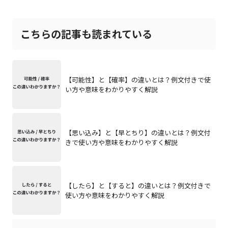
こちらの記事も読まれている
【可能性】と【確率】の違いとは？例文付きで使
い方や意味をわかりやすく解説
【思い込み】と【早とちり】の違いとは？例文付
きで使い方や意味をわかりやすく解説
【したら】と【すると】の違いとは？例文付きで
使い方や意味をわかりやすく解説