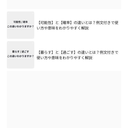
【可能性】と【確率】の違いとは？例文付きで使
い方や意味をわかりやすく解説
【暮らす】と【過ごす】の違いとは？例文付きで
使い方や意味をわかりやすく解説