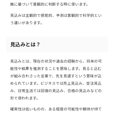
拠に基づいて客観的に判断する時に使います。
見込みは主観的で感覚的、予測は客観的で科学的とい
う違いがあります。
見込みとは？
見込みとは、現在の状況や過去の経験から、将来の可
能性や結果を推測することを意味します。見ると込む
が組み合わさった言葉で、先を見通すという意味が込
められています。ビジネスでは売上見込み、受注見込
み、日常生活では回復の見込み、合格の見込みなどの
形で使われます。
確実性は低いものの、ある程度の可能性や期待が持て