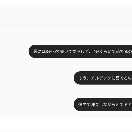
袋には8分って書いてあるけど、7分くらいで茹でる
そう、アルデンテに茹でるの
途中で味見しながら茹でると