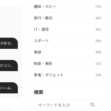
趣味・ホビー
(75)
旅行・観光
(61)
IT・通信
(61)
スポーツ
(60)
のが好き。
美容
(60)
制度・規則
(31)
がコツ。
家電・ガジェット
(20)
いいよ。
検索
検索:
search