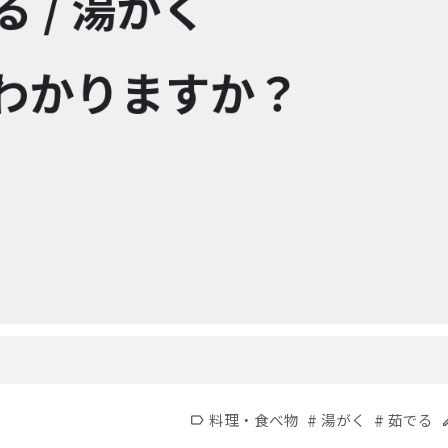
#
#
料理・食べ物
湯がく
茹でる
label
e