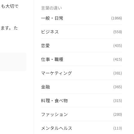
とも大切で
言葉の違い
一般・日常
(1866)
ります。た
ビジネス
(558)
恋愛
(435)
仕事・職種
(415)
マーケティング
(381)
金融
(365)
料理・食べ物
(315)
ファッション
(280)
メンタルヘルス
(113)