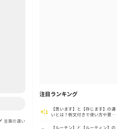
注目ランキング
【思います】と【存じます】の違
1
auto_awesome
いとは？例文付きで使い方や意味
をわかりやすく解説
言葉の違い
dit
【ルーチン】と【ルーティン】の