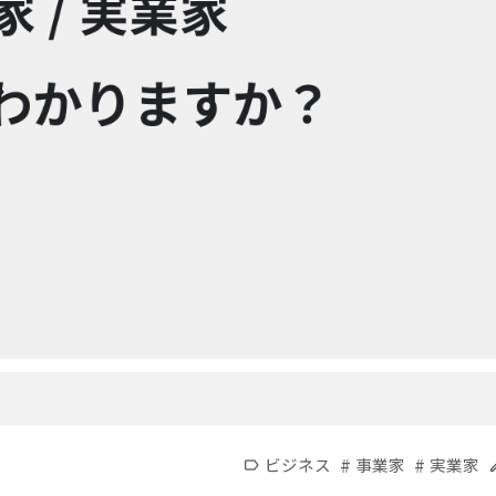
#
#
ビジネス
事業家
実業家
label
e