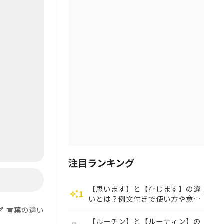
注目ランキング
【思います】と【存じます】の違
1
auto_awesome
いとは？例文付きで使い方や意味
をわかりやすく解説
言葉の違い
dit
【ルーチン】と【ルーティン】の