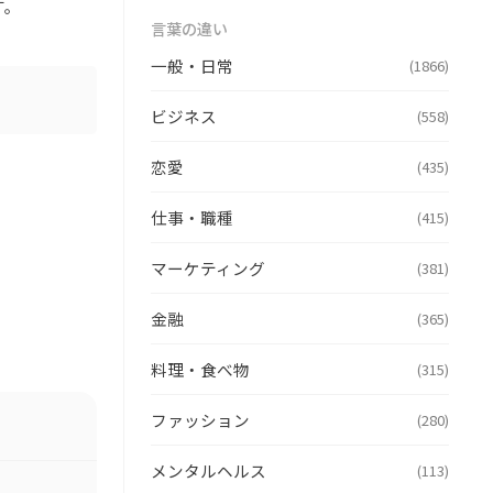
す。
言葉の違い
一般・日常
(1866)
ビジネス
(558)
恋愛
(435)
仕事・職種
(415)
マーケティング
(381)
金融
(365)
料理・食べ物
(315)
ファッション
(280)
メンタルヘルス
(113)