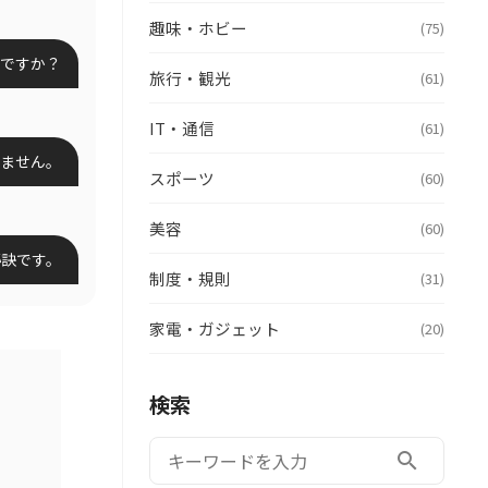
趣味・ホビー
(75)
ですか？
旅行・観光
(61)
IT・通信
(61)
ません。
スポーツ
(60)
美容
(60)
秘訣です。
制度・規則
(31)
家電・ガジェット
(20)
検索
検索:
search