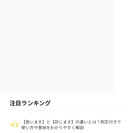
注目ランキング
【思います】と【存じます】の違いとは？例文付きで
1
auto_awesome
使い方や意味をわかりやすく解説