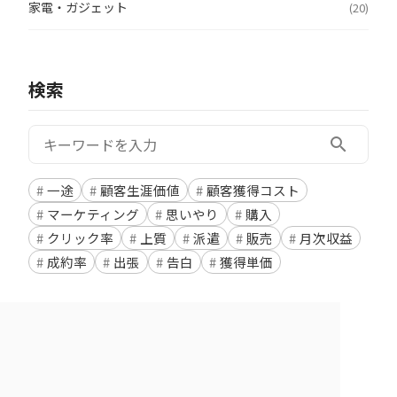
家電・ガジェット
(20)
検索
検索:
search
一途
顧客生涯価値
顧客獲得コスト
マーケティング
思いやり
購入
クリック率
上質
派遣
販売
月次収益
成約率
出張
告白
獲得単価