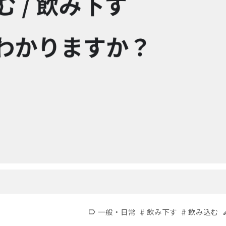
#
#
一般・日常
飲み下す
飲み込む
label
e