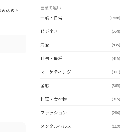
言葉の違い
飲み込める
一般・日常
(1866)
ビジネス
(558)
恋愛
(435)
仕事・職種
(415)
マーケティング
(381)
金融
(365)
料理・食べ物
(315)
ファッション
(280)
メンタルヘルス
(113)