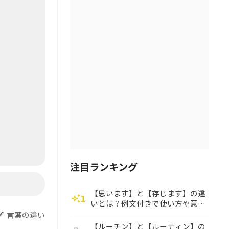
注目ランキング
【思います】と【存じます】の違
1
auto_awesome
いとは？例文付きで使い方や意味
をわかりやすく解説
言葉の違い
dit
【ルーチン】と【ルーティン】の