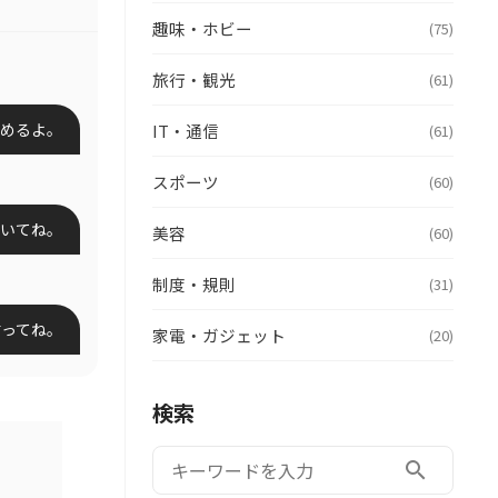
趣味・ホビー
(75)
旅行・観光
(61)
めるよ。
IT・通信
(61)
スポーツ
(60)
いてね。
美容
(60)
制度・規則
(31)
言ってね。
家電・ガジェット
(20)
検索
検索:
search