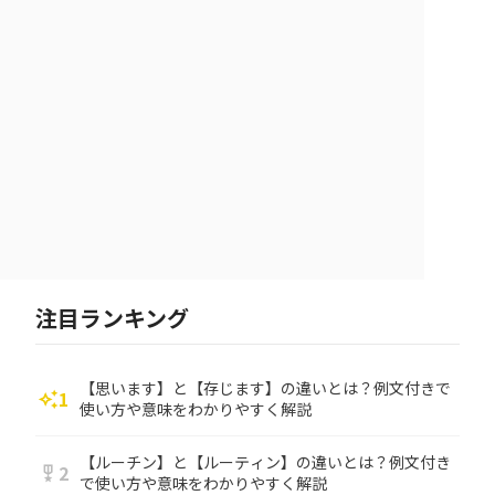
注目ランキング
【思います】と【存じます】の違いとは？例文付きで
1
auto_awesome
使い方や意味をわかりやすく解説
【ルーチン】と【ルーティン】の違いとは？例文付き
2
military_tech
で使い方や意味をわかりやすく解説