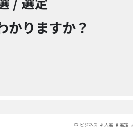
#
#
ビジネス
人選
選定
label
e