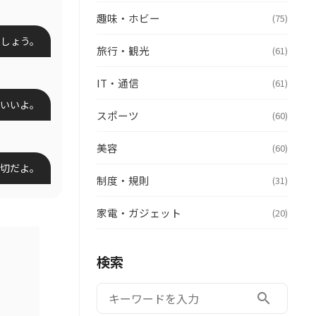
趣味・ホビー
(75)
ましょう。
旅行・観光
(61)
IT・通信
(61)
といいよ。
スポーツ
(60)
美容
(60)
切だよ。
制度・規則
(31)
家電・ガジェット
(20)
検索
検索:
search