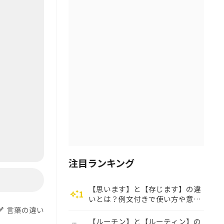
注目ランキング
【思います】と【存じます】の違
1
auto_awesome
いとは？例文付きで使い方や意味
をわかりやすく解説
言葉の違い
dit
【ルーチン】と【ルーティン】の