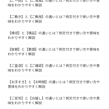
【ご一読】と【ご高覧】の違いとは？例文付きで使い方や意
味をわかりやすく解説
【ご教示】と【ご教授】の違いとは？例文付きで使い方や意
味をわかりやすく解説
【検収】と【検品】の違いとは？例文付きで使い方や意味を
わかりやすく解説
【依頼】と【要請】の違いとは？例文付きで使い方や意味を
わかりやすく解説
【ご査収】と【ご確認】の違いとは？例文付きで使い方や意
味をわかりやすく解説
【お手すき】と【お時間】の違いとは？例文付きで使い方や
意味をわかりやすく解説
【ご足労】と【お越し】の違いとは？例文付きで使い方や意
味をわかりやすく解説