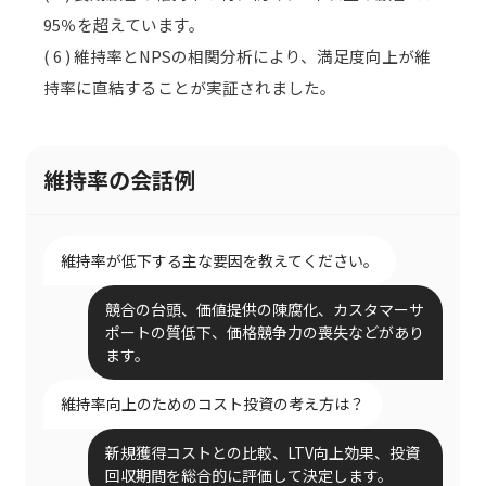
95％を超えています。
( 6 ) 維持率とNPSの相関分析により、満足度向上が維
持率に直結することが実証されました。
維持率の会話例
維持率が低下する主な要因を教えてください。
競合の台頭、価値提供の陳腐化、カスタマーサ
ポートの質低下、価格競争力の喪失などがあり
ます。
維持率向上のためのコスト投資の考え方は？
新規獲得コストとの比較、LTV向上効果、投資
回収期間を総合的に評価して決定します。