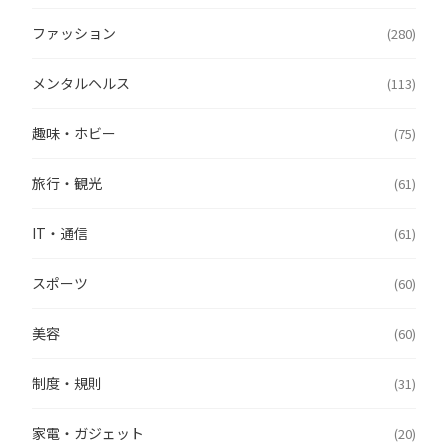
ファッション
(280)
メンタルヘルス
(113)
趣味・ホビー
(75)
旅行・観光
(61)
IT・通信
(61)
スポーツ
(60)
美容
(60)
制度・規則
(31)
家電・ガジェット
(20)