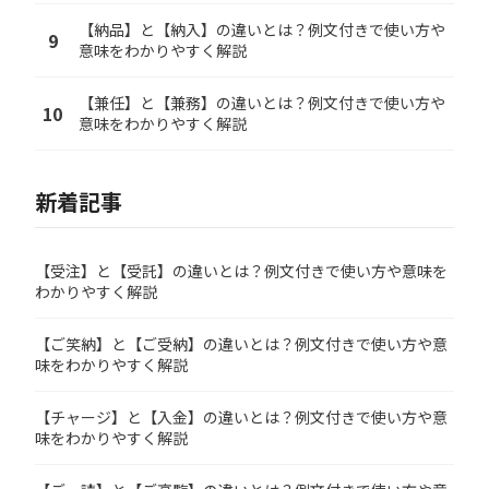
【納品】と【納入】の違いとは？例文付きで使い方や
9
意味をわかりやすく解説
【兼任】と【兼務】の違いとは？例文付きで使い方や
10
意味をわかりやすく解説
新着記事
【受注】と【受託】の違いとは？例文付きで使い方や意味を
わかりやすく解説
【ご笑納】と【ご受納】の違いとは？例文付きで使い方や意
味をわかりやすく解説
【チャージ】と【入金】の違いとは？例文付きで使い方や意
味をわかりやすく解説