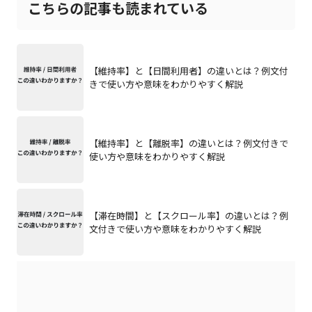
こちらの記事も読まれている
【維持率】と【日間利用者】の違いとは？例文付
きで使い方や意味をわかりやすく解説
【維持率】と【離脱率】の違いとは？例文付きで
使い方や意味をわかりやすく解説
【滞在時間】と【スクロール率】の違いとは？例
文付きで使い方や意味をわかりやすく解説