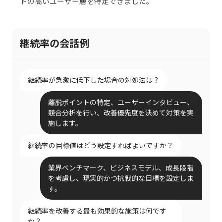
トの高いユーザー層を特定できました。
継続率の会話例
継続率が急激に低下した場合の対処法は？
離脱ポイントの特定、ユーザーインタビュー、
競合分析を行い、改善優先度を決めて対策を実
施します。
継続率の目標値はどう設定すればよいですか？
業界ベンチマーク、ビジネスモデル、成長段階
を考慮し、現実的かつ挑戦的な目標を設定しま
す。
継続率を改善する最も効果的な施策は何です
か？