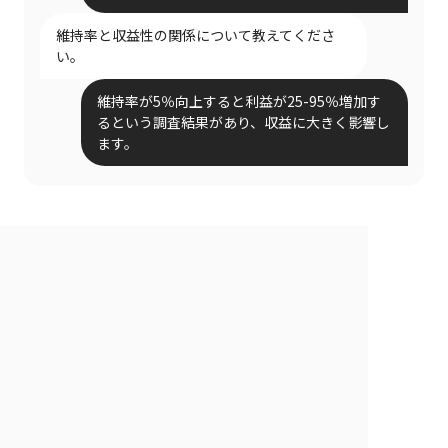
維持率と収益性の関係について教えてくださ
い。
維持率が5％向上すると利益が25-95％増加す
るという調査結果があり、収益に大きく影響し
ます。