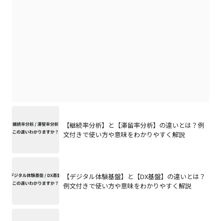
【継続率分析】と【滞留率分析】の違いとは？例
文付きで使い方や意味をわかりやすく解説
【デジタル体験基盤】と【DX基盤】の違いとは？
例文付きで使い方や意味をわかりやすく解説