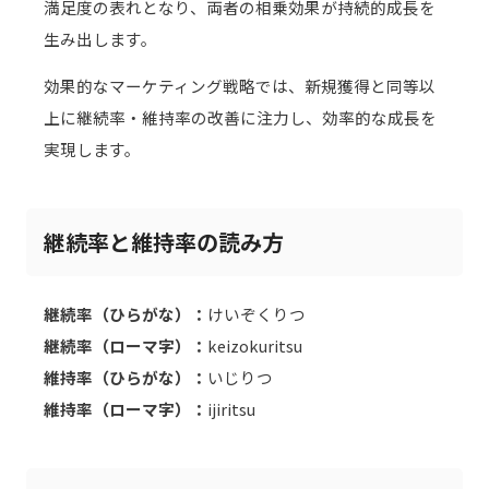
満足度の表れとなり、両者の相乗効果が持続的成長を
生み出します。
効果的なマーケティング戦略では、新規獲得と同等以
上に継続率・維持率の改善に注力し、効率的な成長を
実現します。
継続率と維持率の読み方
継続率（ひらがな）：
けいぞくりつ
継続率（ローマ字）：
keizokuritsu
維持率（ひらがな）：
いじりつ
維持率（ローマ字）：
ijiritsu