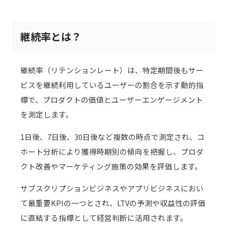
継続率とは？
継続率（リテンションレート）は、特定期間後もサー
ビスを継続利用しているユーザーの割合を示す動的指
標で、プロダクトの価値とユーザーエンゲージメント
を測定します。
1日後、7日後、30日後など複数の時点で測定され、コ
ホート分析により獲得時期別の傾向を把握し、プロダ
クト改善やマーケティング施策の効果を評価します。
サブスクリプションビジネスやアプリビジネスにおい
て最重要KPIの一つとされ、LTVの予測や収益性の評価
に直結する指標として経営判断に活用されます。