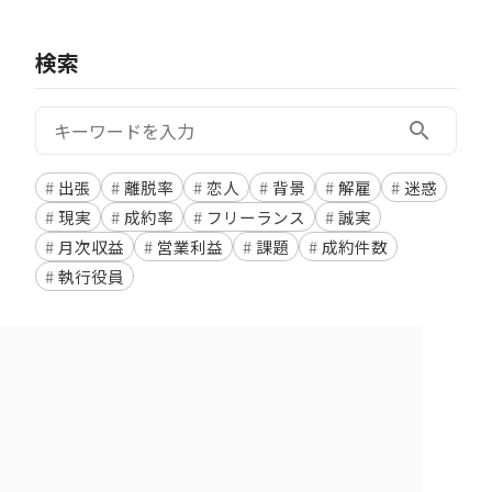
検索
検索:
search
出張
離脱率
恋人
背景
解雇
迷惑
現実
成約率
フリーランス
誠実
月次収益
営業利益
課題
成約件数
執行役員