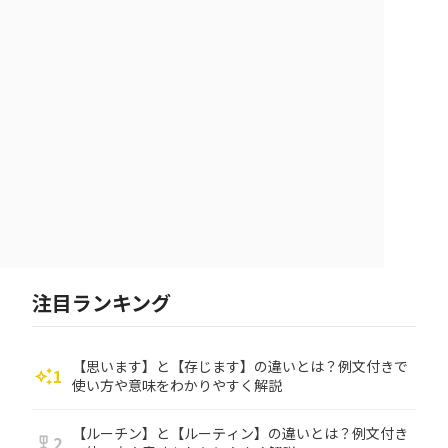
注目ランキング
【思います】と【存じます】の違いとは？例文付きで
1
auto_awesome
使い方や意味をわかりやすく解説
【ルーチン】と【ルーティン】の違いとは？例文付き
2
military_tech