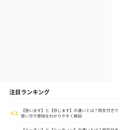
注目ランキング
【思います】と【存じます】の違いとは？例文付きで
1
auto_awesome
使い方や意味をわかりやすく解説
【ルーチン】と【ルーティン】の違いとは？例文付き