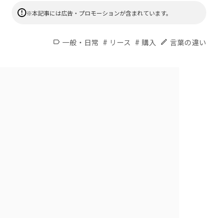
※本記事には広告・プロモーションが含まれています。
#
#
一般・日常
リース
購入
言葉の違い
label
edit