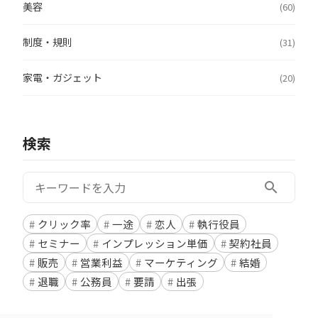
美容
(60)
制度・規則
(31)
家電・ガジェット
(20)
検索
検索:
search
クリック率
一途
恋人
執行役員
セミナー
インプレッション単価
契約社員
販売
営業利益
マーケティング
結婚
退職
公務員
要請
出張