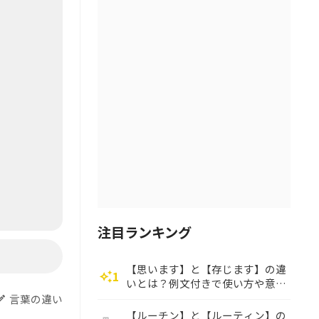
注目ランキング
【思います】と【存じます】の違
1
auto_awesome
いとは？例文付きで使い方や意味
をわかりやすく解説
言葉の違い
dit
【ルーチン】と【ルーティン】の