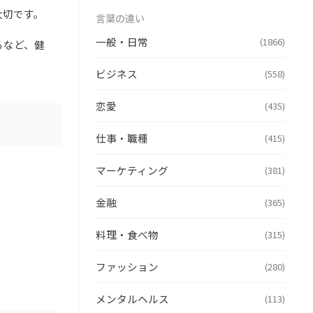
大切です。
言葉の違い
一般・日常
(1866)
るなど、健
ビジネス
(558)
恋愛
(435)
仕事・職種
(415)
マーケティング
(381)
金融
(365)
料理・食べ物
(315)
ファッション
(280)
メンタルヘルス
(113)