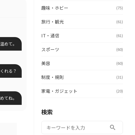
趣味・ホビー
(75)
旅行・観光
(61)
IT・通信
(61)
温めて。
スポーツ
(60)
美容
(60)
くれる？
制度・規則
(31)
家電・ガジェット
(20)
めてね。
検索
検索:
search