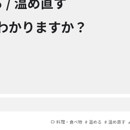
#
#
料理・食べ物
温める
温め直す
label
e