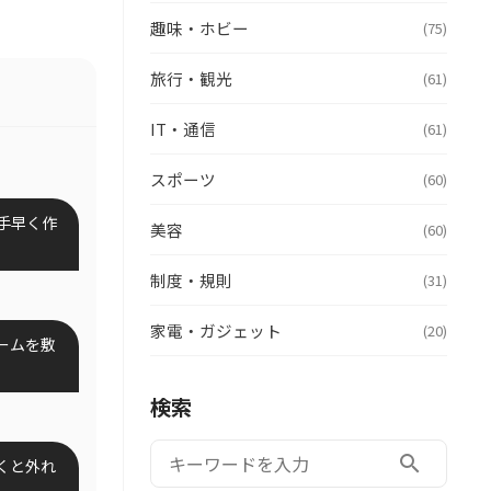
趣味・ホビー
(75)
旅行・観光
(61)
IT・通信
(61)
スポーツ
(60)
手早く作
美容
(60)
制度・規則
(31)
家電・ガジェット
(20)
ームを敷
検索
検索:
search
くと外れ