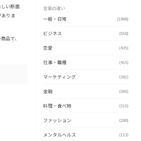
美しい断面
言葉の違い
がありま
一般・日常
(1866)
ビジネス
(558)
番商品で、
恋愛
(435)
仕事・職種
(415)
マーケティング
(381)
金融
(365)
料理・食べ物
(315)
ファッション
(280)
メンタルヘルス
(113)