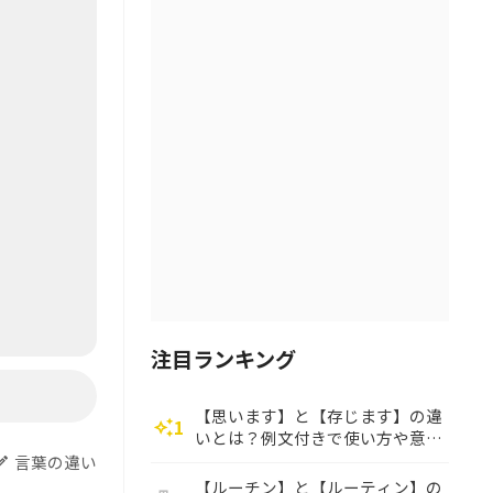
注目ランキング
【思います】と【存じます】の違
1
auto_awesome
いとは？例文付きで使い方や意味
をわかりやすく解説
言葉の違い
dit
【ルーチン】と【ルーティン】の