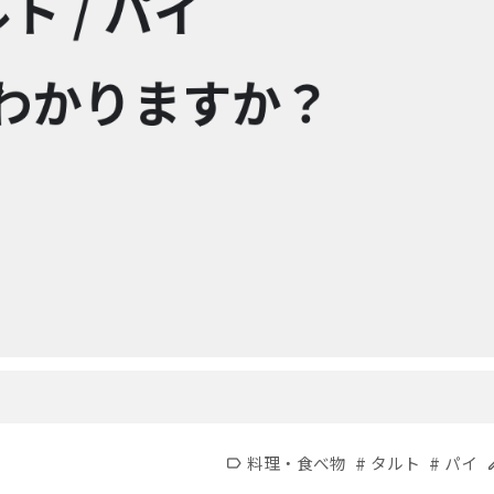
#
#
料理・食べ物
タルト
パイ
label
e