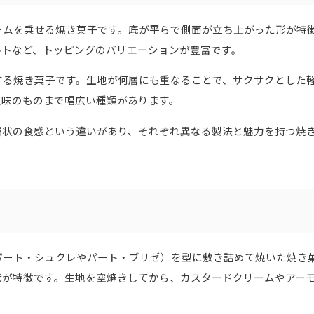
ームを乗せる焼き菓子です。底が平らで側面が立ち上がった形が特
ルトなど、トッピングのバリエーションが豊富です。
する焼き菓子です。生地が何層にも重なることで、サクサクとした
塩味のものまで幅広い種類があります。
層状の食感という違いがあり、それぞれ異なる製法と魅力を持つ焼
パート・シュクレやパート・ブリゼ）を型に敷き詰めて焼いた焼き
状が特徴です。生地を空焼きしてから、カスタードクリームやアー