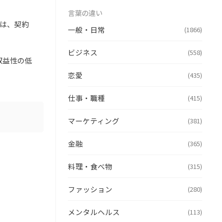
言葉の違い
益は、契約
一般・日常
(1866)
ビジネス
(558)
収益性の低
恋愛
(435)
仕事・職種
(415)
マーケティング
(381)
金融
(365)
料理・食べ物
(315)
ファッション
(280)
メンタルヘルス
(113)