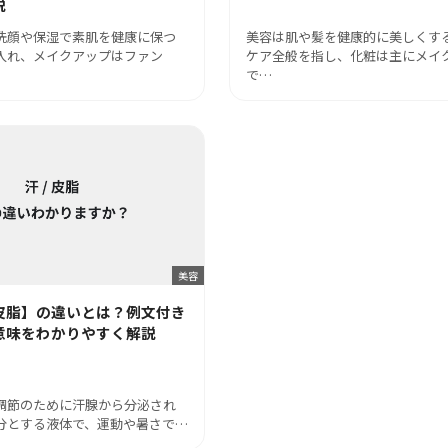
説
洗顔や保湿で素肌を健康に保つ
美容は肌や髪を健康的に美しくす
入れ、メイクアップはファン
ケア全般を指し、化粧は主にメイ
で…
美容
皮脂】の違いとは？例文付き
意味をわかりやすく解説
調節のために汗腺から分泌され
分とする液体で、運動や暑さで…