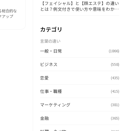
【フェイシャル】と【顔エステ】の違い
とは？例文付きで使い方や意味をわかり
る総合的な
やすく解説
クアップ
カテゴリ
言葉の違い
一般・日常
(1866)
ビジネス
(558)
恋愛
(435)
仕事・職種
(415)
マーケティング
(381)
金融
(365)