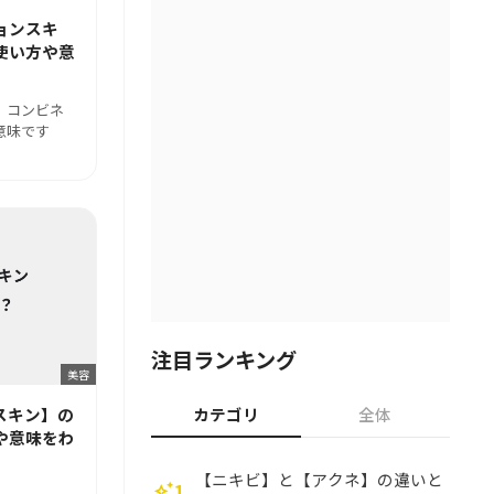
ョンスキ
使い方や意
、コンビネ
意味です
注目ランキング
美容
スキン】の
カテゴリ
全体
や意味をわ
【ニキビ】と【アクネ】の違いと
1
auto_awesome