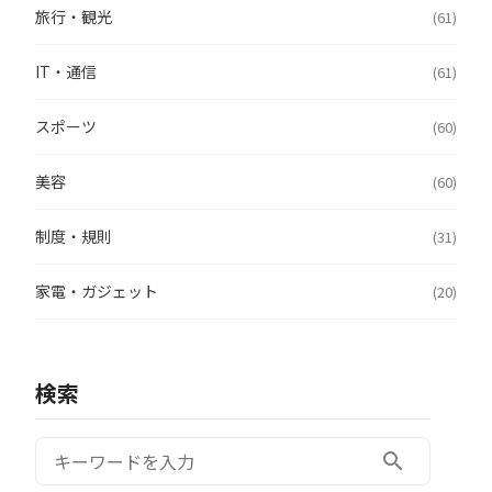
旅行・観光
(61)
IT・通信
(61)
スポーツ
(60)
美容
(60)
制度・規則
(31)
家電・ガジェット
(20)
検索
検索:
search