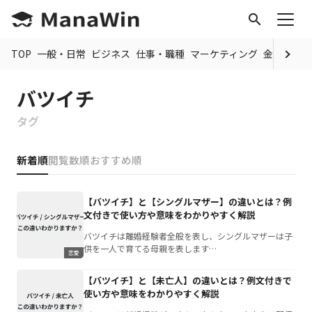
search
TOP
一般・日常
ビジネス
仕事・職種
マーケティング
金融
制度
バツイチ
タグ
新着順
閲覧数順
おすすめ順
【バツイチ】と【シングルマザー】の違いとは？例
文付きで使い方や意味をわかりやすく解説
バツイチは離婚経験者全般を表し、シングルマザーは子
供を一人で育てる母親を表します…
恋愛
【バツイチ】と【未亡人】の違いとは？例文付きで
使い方や意味をわかりやすく解説