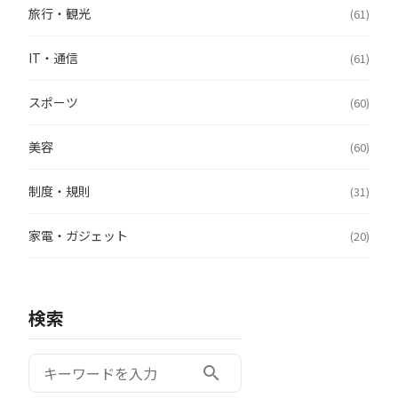
旅行・観光
(61)
IT・通信
(61)
スポーツ
(60)
美容
(60)
制度・規則
(31)
家電・ガジェット
(20)
検索
検索:
search