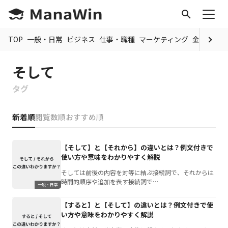
search
TOP
一般・日常
ビジネス
仕事・職種
マーケティング
金融
制度
そして
タグ
新着順
閲覧数順
おすすめ順
【そして】と【それから】の違いとは？例文付きで
使い方や意味をわかりやすく解説
そしては前後の内容を対等に結ぶ接続詞で、それからは
時間的順序や追加を表す接続詞で…
一般・日常
【すると】と【そして】の違いとは？例文付きで使
い方や意味をわかりやすく解説