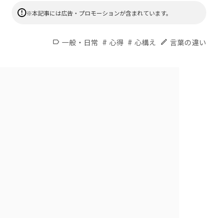
※本記事には広告・プロモーションが含まれています。
#
#
一般・日常
心得
心構え
言葉の違い
label
edit