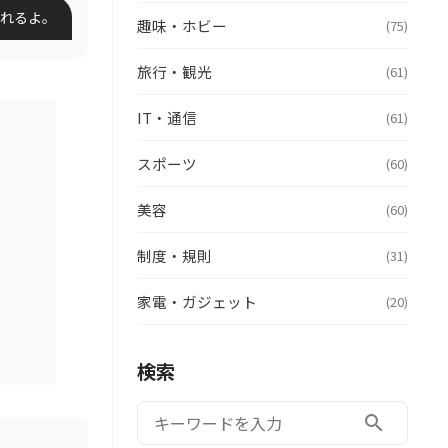
なれるよ。
趣味・ホビー
(75)
旅行・観光
(61)
IT・通信
(61)
スポーツ
(60)
美容
(60)
制度・規則
(31)
家電・ガジェット
(20)
検索
検索:
search