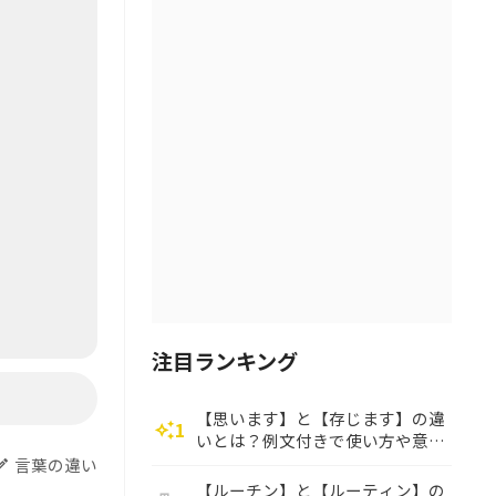
注目ランキング
【思います】と【存じます】の違
1
auto_awesome
いとは？例文付きで使い方や意味
をわかりやすく解説
言葉の違い
dit
【ルーチン】と【ルーティン】の