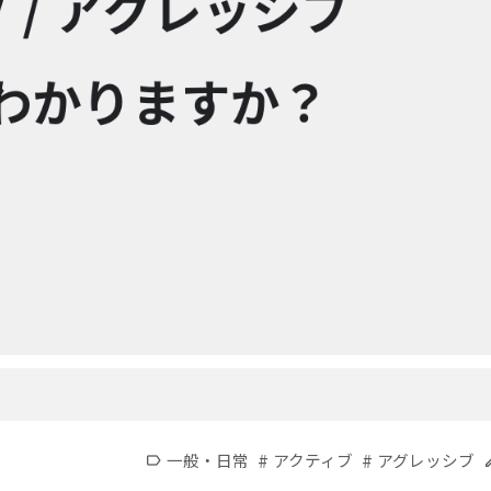
#
#
一般・日常
アクティブ
アグレッシブ
label
e