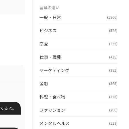
言葉の違い
一般・日常
(1866)
ビジネス
(526)
恋愛
(435)
仕事・職種
(415)
マーケティング
(381)
金融
(365)
料理・食べ物
(315)
してるよ。
ファッション
(280)
メンタルヘルス
(113)