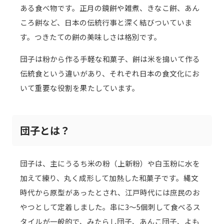
ある食べ物です。正月の鏡餅や雑煮、きなこ餅、あん
ころ餅など、日本の伝統行事と深く結びついていま
す。つきたての餅の美味しさは格別です。
団子は粉から作る手軽な和菓子、餅は米を搗いて作る
伝統食という違いがあり、それぞれ日本の食文化にお
いて重要な役割を果たしています。
団子とは？
団子は、主にうるち米の粉（上新粉）や白玉粉に水を
加えて練り、丸く成形して加熱した和菓子です。縄文
時代から原型があったとされ、江戸時代には庶民のお
やつとして定着しました。串に3〜5個刺して食べるス
タイルが一般的で、みたらし団子、あんこ団子、よも