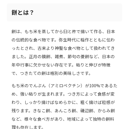
餅とは？
餅は、もち米を蒸してから臼と杵で搗いて作る、日本
の伝統的な食べ物です。弥生時代に稲作とともに伝わ
ったとされ、古来より神聖な食べ物として扱われてき
ました。正月の鏡餅、雑煮、節句の菱餅など、日本の
年中行事に欠かせない存在です。粘りと伸びが特徴
で、つきたての餅は格別の美味しさです。
もち米のでんぷん（アミロペクチン）が100%であるた
め、強い粘りが生まれます。つき方によって食感が変
わり、しっかり搗けばなめらかに、粗く搗けば粒感が
残ります。きなこ餅、あんころ餅、磯辺餅、からみ餅
など、様々な食べ方があり、地域によって独特の餅料
理も存在します。