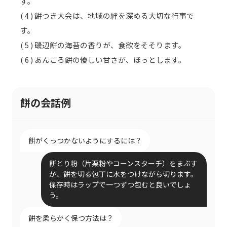
す。
( 4 ) 餅つき大会は、地域の絆を深める大切な行事で
す。
( 5 ) 磯辺餅の海苔の香りが、食欲をそそります。
( 6 ) あんころ餅の優しい甘さが、ほっとします。
餅の会話例
餅がくっつかないようにするには？
餅とり粉（片栗粉やコーンスターチ）をまぶす
か、餅を切る包丁に水をつけながら切ります。
保存時はラップで一つずつ包むと良いでしょ
う。
餅を柔らかく保つ方法は？