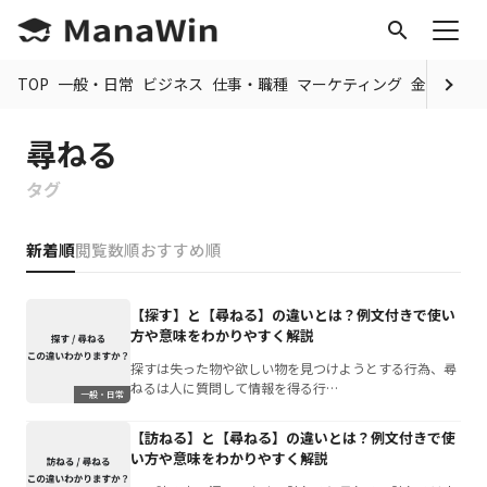
search
TOP
一般・日常
ビジネス
仕事・職種
マーケティング
金融
制度
尋ねる
タグ
新着順
閲覧数順
おすすめ順
【探す】と【尋ねる】の違いとは？例文付きで使い
方や意味をわかりやすく解説
探すは失った物や欲しい物を見つけようとする行為、尋
ねるは人に質問して情報を得る行…
一般・日常
【訪ねる】と【尋ねる】の違いとは？例文付きで使
い方や意味をわかりやすく解説