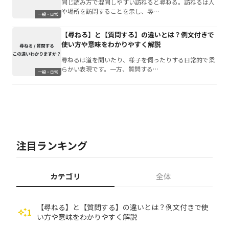
同じ読み方で混同しやすい訪ねると尋ねる。訪ねるは人
や場所を訪問することを示し、尋…
一般・日常
【尋ねる】と【質問する】の違いとは？例文付きで
使い方や意味をわかりやすく解説
尋ねるは道を聞いたり、様子を伺ったりする日常的で柔
らかい表現です。一方、質問する…
一般・日常
注目ランキング
カテゴリ
全体
【尋ねる】と【質問する】の違いとは？例文付きで使
1
auto_awesome
い方や意味をわかりやすく解説