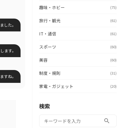
趣味・ホビー
(75)
旅行・観光
(61)
ました。
IT・通信
(61)
スポーツ
(60)
直します。
美容
(60)
制度・規則
(31)
ますね。
家電・ガジェット
(20)
検索
検索:
search