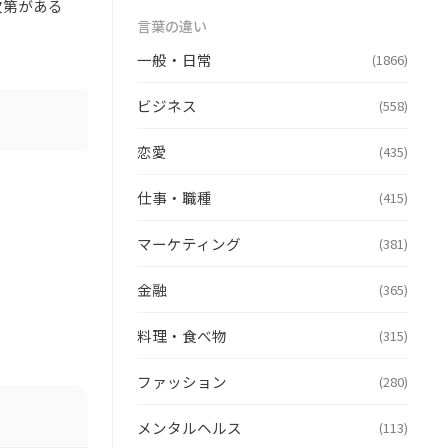
次第がある
言葉の違い
一般・日常
(1866)
ビジネス
(558)
恋愛
(435)
仕事・職種
(415)
マーケティング
(381)
金融
(365)
料理・食べ物
(315)
ファッション
(280)
メンタルヘルス
(113)