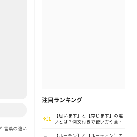
注目ランキング
【思います】と【存じます】の違
1
auto_awesome
いとは？例文付きで使い方や意味
をわかりやすく解説
言葉の違い
dit
【ルーチン】と【ルーティン】の