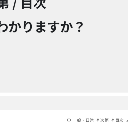
#
#
一般・日常
次第
目次
label
e