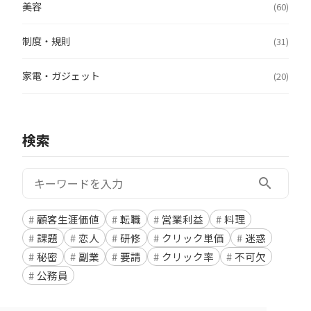
美容
(60)
制度・規則
(31)
家電・ガジェット
(20)
検索
検索:
search
顧客生涯価値
転職
営業利益
料理
課題
恋人
研修
クリック単価
迷惑
秘密
副業
要請
クリック率
不可欠
公務員