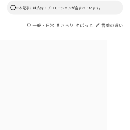
※本記事には広告・プロモーションが含まれています。
#
#
一般・日常
きらり
ぱっと
言葉の違い
label
edit