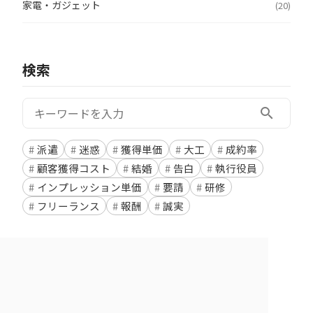
家電・ガジェット
(20)
検索
検索:
search
派遣
迷惑
獲得単価
大工
成約率
顧客獲得コスト
結婚
告白
執行役員
インプレッション単価
要請
研修
フリーランス
報酬
誠実