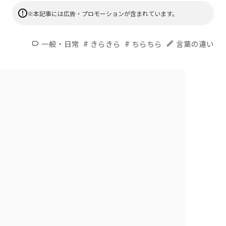
※本記事には広告・プロモーションが含まれています。
#
#
一般・日常
きらきら
ちらちら
言葉の違い
label
edit