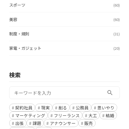
スポーツ
(60)
美容
(60)
制度・規則
(31)
家電・ガジェット
(20)
検索
検索:
search
契約社員
現実
削る
公務員
思いやり
マーケティング
フリーランス
大工
結婚
出張
課題
アナウンサー
販売