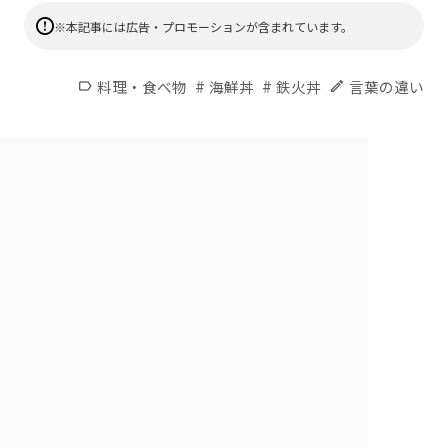
※本記事には広告・プロモーションが含まれています。
#
#
料理・食べ物
海鮮丼
鉄火丼
言葉の違い
label
edit