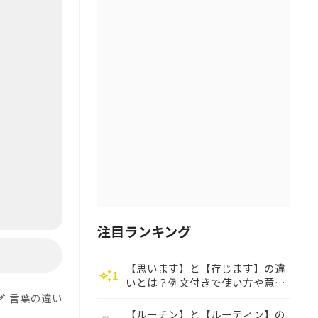
注目ランキング
【思います】と【存じます】の違
1
auto_awesome
いとは？例文付きで使い方や意味
をわかりやすく解説
言葉の違い
dit
【ルーチン】と【ルーティン】の