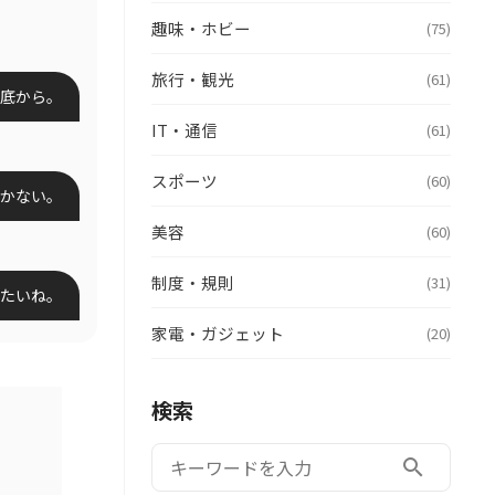
趣味・ホビー
(75)
旅行・観光
(61)
徹底から。
IT・通信
(61)
スポーツ
(60)
かない。
美容
(60)
制度・規則
(31)
たいね。
家電・ガジェット
(20)
検索
検索:
search