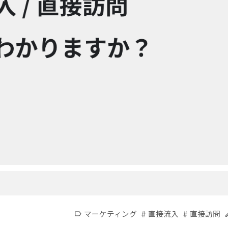
#
#
マーケティング
直接流入
直接訪問
label
e