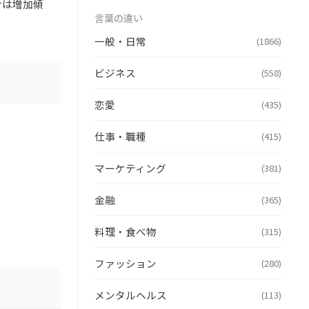
合は増加傾
言葉の違い
一般・日常
(1866)
ビジネス
(558)
恋愛
(435)
仕事・職種
(415)
マーケティング
(381)
金融
(365)
料理・食べ物
(315)
ファッション
(280)
メンタルヘルス
(113)