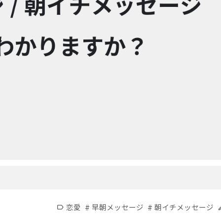
#
#
恋愛
早朝メッセージ
朝イチメッセージ
label
e