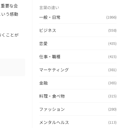
、重要な会
言葉の違い
という感動
一般・日常
(1866)
ビジネス
(558)
おくことが
恋愛
(435)
仕事・職種
(415)
マーケティング
(381)
金融
(365)
料理・食べ物
(315)
ファッション
(280)
メンタルヘルス
(113)