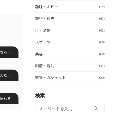
趣味・ホビー
(75)
旅行・観光
(61)
IT・通信
(61)
スポーツ
(60)
になるよ。
美容
(60)
制度・規則
(31)
んだよ。
家電・ガジェット
(20)
検索
は伝わる。
検索:
search