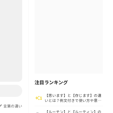
注目ランキング
【思います】と【存じます】の違
1
auto_awesome
いとは？例文付きで使い方や意味
をわかりやすく解説
言葉の違い
dit
【ルーチン】と【ルーティン】の