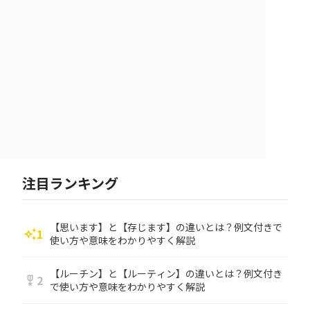
注目ランキング
【思います】と【存じます】の違いとは？例文付きで
1
auto_awesome
使い方や意味をわかりやすく解説
【ルーチン】と【ルーティン】の違いとは？例文付き
2
military_tech
で使い方や意味をわかりやすく解説