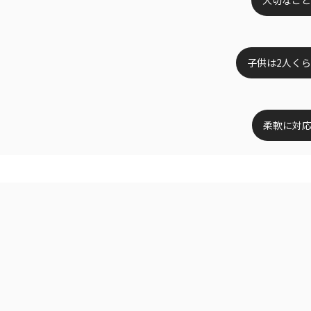
子供は2人く
柔軟に対