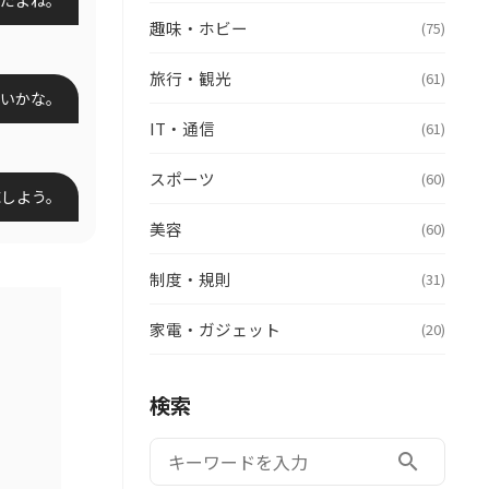
趣味・ホビー
(75)
旅行・観光
(61)
らいかな。
IT・通信
(61)
スポーツ
(60)
応しよう。
美容
(60)
制度・規則
(31)
家電・ガジェット
(20)
検索
検索:
search