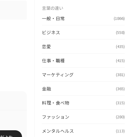
言葉の違い
一般・日常
(1866)
ビジネス
(558)
恋愛
(435)
仕事・職種
(415)
マーケティング
(381)
金融
(365)
料理・食べ物
(315)
ファッション
(280)
メンタルヘルス
(113)
だよね。