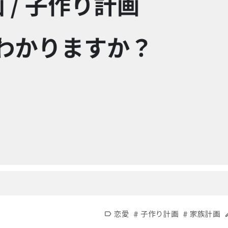
#
#
恋愛
子作り計画
家族計画
label
e