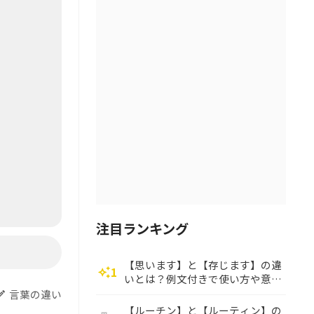
注目ランキング
【思います】と【存じます】の違
1
auto_awesome
いとは？例文付きで使い方や意味
をわかりやすく解説
言葉の違い
dit
【ルーチン】と【ルーティン】の