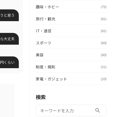
趣味・ホビー
(75)
うと思う
旅行・観光
(61)
IT・通信
(61)
ら大丈夫
スポーツ
(60)
美容
(60)
0円くらい
制度・規則
(31)
家電・ガジェット
(20)
検索
検索:
search