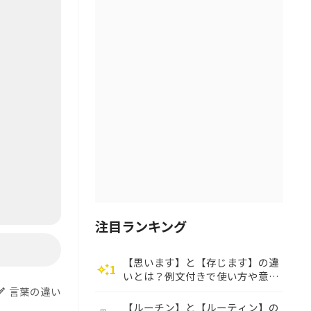
注目ランキング
【思います】と【存じます】の違
1
auto_awesome
いとは？例文付きで使い方や意味
をわかりやすく解説
言葉の違い
dit
【ルーチン】と【ルーティン】の