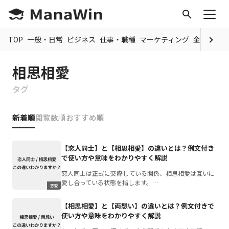
search
TOP
一般・日常
ビジネス
仕事・職種
マーケティング
金融
制度
相思相愛
タグ
新着順
閲覧数順
おすすめ順
【恋人同士】と【相思相愛】の違いとは？例文付き
で使い方や意味をわかりやすく解説
恋人同士は正式に交際している関係、相思相愛は互いに
愛し合っている状態を指します。…
恋愛
【相思相愛】と【両想い】の違いとは？例文付きで
使い方や意味をわかりやすく解説