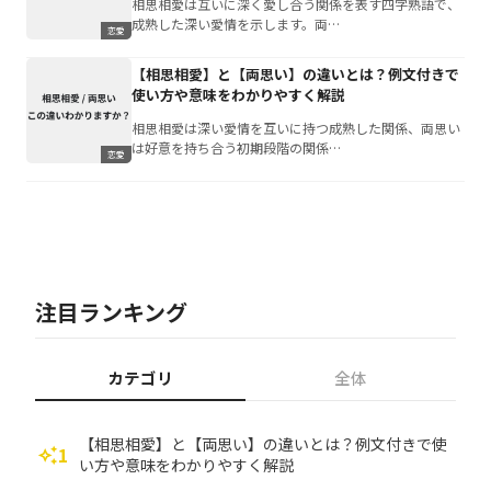
相思相愛は互いに深く愛し合う関係を表す四字熟語で、
成熟した深い愛情を示します。両…
恋愛
【相思相愛】と【両思い】の違いとは？例文付きで
使い方や意味をわかりやすく解説
相思相愛は深い愛情を互いに持つ成熟した関係、両思い
は好意を持ち合う初期段階の関係…
恋愛
注目ランキング
カテゴリ
全体
【相思相愛】と【両思い】の違いとは？例文付きで使
1
auto_awesome
い方や意味をわかりやすく解説