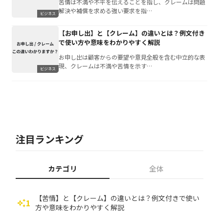
苦情は不満や不平を伝えることを指し、クレームは問題
解決や補償を求める強い要求を指…
ビジネス
【お申し出】と【クレーム】の違いとは？例文付き
で使い方や意味をわかりやすく解説
お申し出は顧客からの要望や意見全般を含む中立的な表
現、クレームは不満や苦情を示す…
ビジネス
注目ランキング
カテゴリ
全体
【苦情】と【クレーム】の違いとは？例文付きで使い
1
auto_awesome
方や意味をわかりやすく解説