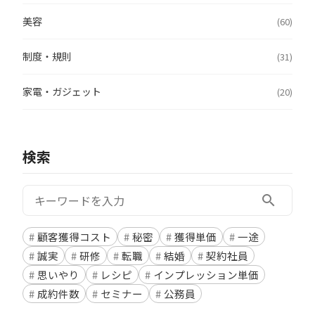
美容
(60)
制度・規則
(31)
家電・ガジェット
(20)
検索
検索:
search
顧客獲得コスト
秘密
獲得単価
一途
誠実
研修
転職
結婚
契約社員
思いやり
レシピ
インプレッション単価
成約件数
セミナー
公務員