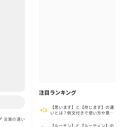
注目ランキング
【思います】と【存じます】の違
1
auto_awesome
いとは？例文付きで使い方や意味
をわかりやすく解説
言葉の違い
dit
【ルーチン】と【ルーティン】の