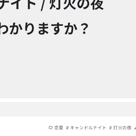
#
#
恋愛
キャンドルナイト
灯火の夜
label
e