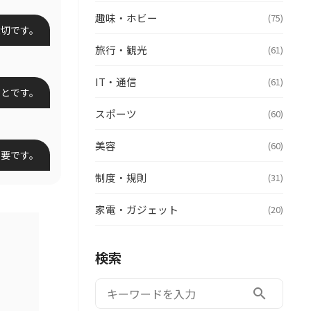
趣味・ホビー
(75)
大切です。
旅行・観光
(61)
IT・通信
(61)
ことです。
スポーツ
(60)
美容
(60)
重要です。
制度・規則
(31)
家電・ガジェット
(20)
検索
検索:
search