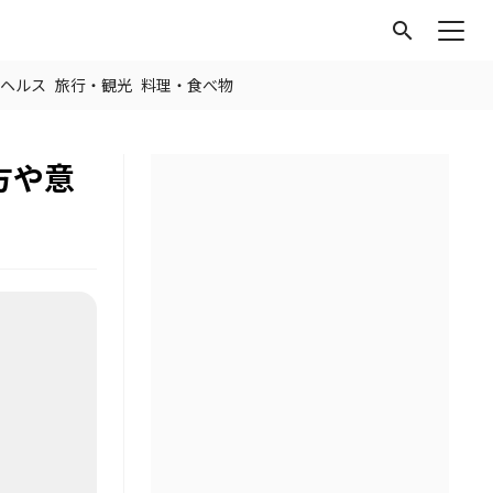
search
ヘルス
旅行・観光
料理・食べ物
方や意