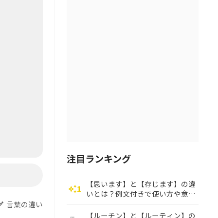
注目ランキング
【思います】と【存じます】の違
1
auto_awesome
いとは？例文付きで使い方や意味
をわかりやすく解説
言葉の違い
dit
【ルーチン】と【ルーティン】の