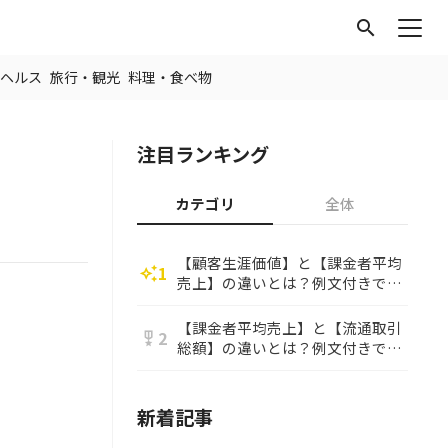
search
ヘルス
旅行・観光
料理・食べ物
注目ランキング
カテゴリ
全体
【顧客生涯価値】と【課金者平均
1
auto_awesome
売上】の違いとは？例文付きで使
い方や意味をわかりやすく解説
【課金者平均売上】と【流通取引
2
military_tech
総額】の違いとは？例文付きで使
い方や意味をわかりやすく解説
新着記事