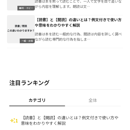
読書は本を黙って読むことで、一人で文字を目で追いな
がら内容を理解します。朗読は文…
趣味・ホビー
【読書】と【閲読】の違いとは？例文付きで使い方
や意味をわかりやすく解説
読書は本を読む一般的な行為、閲読は内容を詳しく調べ
ながら読む専門的な行為を指しま…
一般・日常
注目ランキング
カテゴリ
全体
【読書】と【閲読】の違いとは？例文付きで使い方や
1
auto_awesome
意味をわかりやすく解説