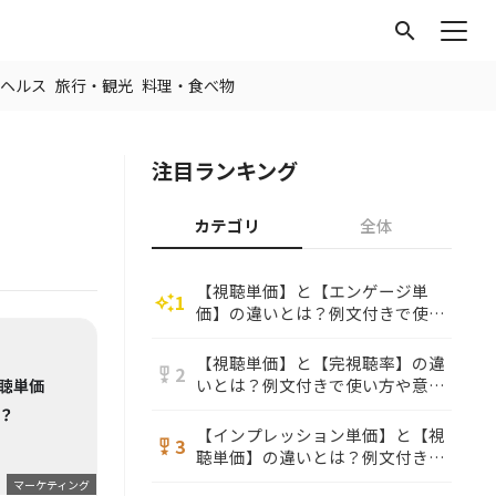
search
ヘルス
旅行・観光
料理・食べ物
注目ランキング
カテゴリ
全体
【視聴単価】と【エンゲージ単
1
auto_awesome
価】の違いとは？例文付きで使い
方や意味をわかりやすく解説
【視聴単価】と【完視聴率】の違
2
military_tech
いとは？例文付きで使い方や意味
をわかりやすく解説
【インプレッション単価】と【視
3
military_tech
聴単価】の違いとは？例文付きで
使い方や意味をわかりやすく解説
マーケティング