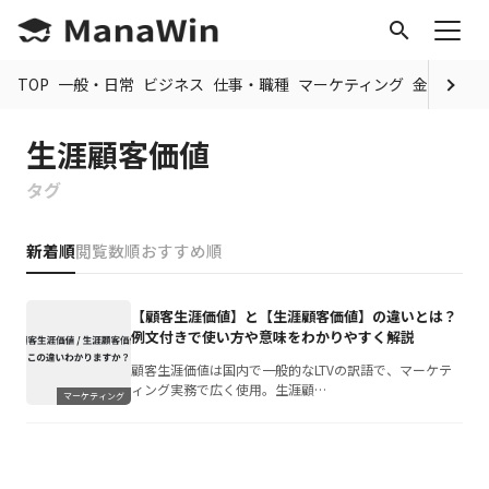
search
TOP
一般・日常
ビジネス
仕事・職種
マーケティング
金融
制度
生涯顧客価値
タグ
新着順
閲覧数順
おすすめ順
【顧客生涯価値】と【生涯顧客価値】の違いとは？
例文付きで使い方や意味をわかりやすく解説
顧客生涯価値は国内で一般的なLTVの訳語で、マーケテ
ィング実務で広く使用。生涯顧…
マーケティング