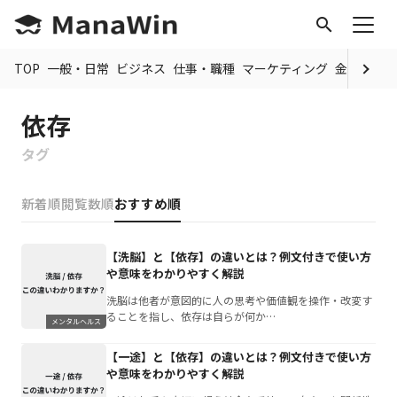
search
TOP
一般・日常
ビジネス
仕事・職種
マーケティング
金融
制度
依存
タグ
新着順
閲覧数順
おすすめ順
【洗脳】と【依存】の違いとは？例文付きで使い方
や意味をわかりやすく解説
洗脳は他者が意図的に人の思考や価値観を操作・改変す
ることを指し、依存は自らが何か…
メンタルヘルス
【一途】と【依存】の違いとは？例文付きで使い方
や意味をわかりやすく解説