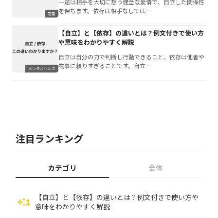
一途は相手を大切に想う健全な愛情で、自立した関係性
を保ちます。依存は相手なしでは…
恋愛
【自立】と【依存】の違いとは？例文付きで使い方
や意味をわかりやすく解説
自立は自分の力で判断し行動できること、依存は他者や
物事に頼りすぎることです。自立…
メンタルヘルス
注目ランキング
カテゴリ
全体
【自立】と【依存】の違いとは？例文付きで使い方や
1
auto_awesome
意味をわかりやすく解説