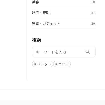
美容
(60)
制度・規則
(31)
家電・ガジェット
(20)
検索
検索:
search
フラット
ニッチ