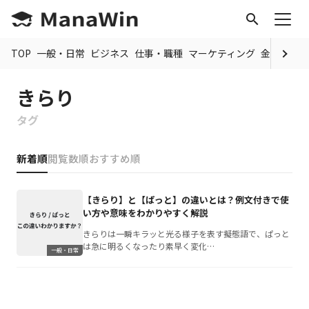
search
TOP
一般・日常
ビジネス
仕事・職種
マーケティング
金融
制度
きらり
タグ
新着順
閲覧数順
おすすめ順
【きらり】と【ぱっと】の違いとは？例文付きで使
い方や意味をわかりやすく解説
きらりは一瞬キラッと光る様子を表す擬態語で、ぱっと
は急に明るくなったり素早く変化…
一般・日常